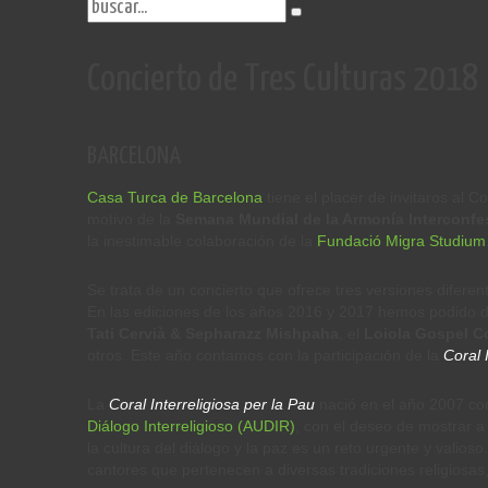
Concierto de Tres Culturas 2018
BARCELONA
Casa Turca de Barcelona
tiene el placer de invitaros al 
motivo de la
Semana Mundial de la Armonía Interconfe
la inestimable colaboración de la
Fundació Migra Studium
Se trata de un concierto que ofrece tres versiones diferen
En las ediciones de los años 2016 y 2017 hemos podido di
Tati Cervià & Sepharazz Mishpaha
, el
Loiola Gospel C
otros. Este año contamos con la participación de la
Coral 
La
Coral Interreligiosa per la Pau
nació en el año 2007 co
Diálogo Interreligioso (AUDIR)
, con el deseo de mostrar a l
la cultura del diálogo y la paz es un reto urgente y valio
cantores que pertenecen a diversas tradiciones religiosas