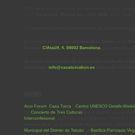
Ellos serán los encargados de representar las tres cultura
como
Hashivenu
,
Musica Dei
y
Ishq Allah
, entre otras.
¡Os esperamos a todos para disfrutar de un concierto mu
El concierto tendrá lugar
el jueves 8 de febrero
a las
20:
Victoria
(
C/Ataülf, 4. 08002 Barcelona
) y la entrada es
G
Se ruega confirmación de asistencia a través de la di
electrónico
info@casaturcabcn.es
indicando el númer
MADRID
Arco Forum
,
Casa Turca
y
Centro UNESCO Getafe-Madri
del
Concierto de Tres Culturas
que organizan anualmente 
Interconfesional
,
declarada por la Asamblea General de la
entrada libre*
, en la ciudad de Madrid que se celebran c
Municipal del Distrito de Tetuán
, la
Basílica-Parroquia Vir