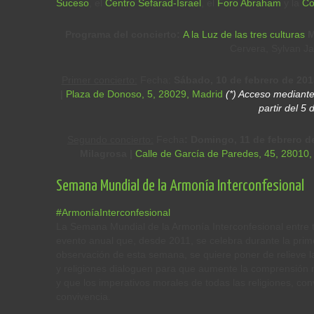
Suceso
, el
Centro Sefarad-Israel
, el
Foro Abraham
y la
Co
Programa del concierto:
A la Luz de las tres culturas
M
Cervera, Sylvan Ja
Primer concierto:
Fecha:
Sábado, 10 de febrero de 2018
|
Plaza de Donoso, 5, 28029, Madrid
(*) Acceso mediant
partir del 5 
Segundo concierto:
Fecha
: Domingo, 11 de febrero de
Milagrosa |
Calle de García de Paredes, 45, 28010,
Semana Mundial de la Armonía Interconfesional
#ArmoníaInterconfesional
La Semana Mundial de la Armonía Interconfesional entre t
evento anual que, desde 2011, se celebra durante la prim
observación de esta semana, se quiere poner de relieve l
y religiones dialoguen para que aumente la comprensión 
y que los imperativos morales de todas las religiones, conv
convivencia.